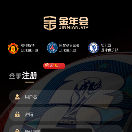
送
18
元
注册
登录