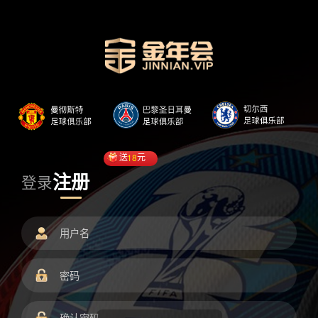
送
18
元
注册
登录