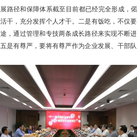
展路径和保障体系截至目前都已经完全形成，偌
有活干，充分发挥个人才干。二是有饭吃，不仅要
前途，通过管理和专技两条成长路径来实现不断进
。五是有尊严，要将有尊严作为企业发展、干部队