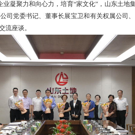
强企业凝聚力和向心力，培育“家文化”，山东土地
团公司党委书记、董事长展宝卫和有关权属公司、
交流座谈。