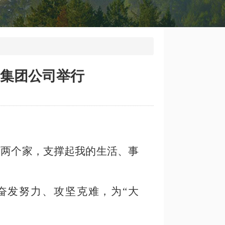
在集团公司举行
有
两个家，支撑起我的生活、事
奋发努力、攻坚克难，为“大