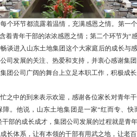
，每个环节都流露着温情，充满感恩之情。第一
含着青年干部的浓浓感恩之情；第二个环节为“感
畅谈进入山东土地集团这个大家庭后的成长与感
团公司发展的关注、热爱和支持，并衷心感谢集团
在集团公司广阔的舞台上立足本职工作，积极成长
百忙之中的到来表示欢迎，感谢各位家长对青年干
保障。他说，山东土地集团是一家
“红而专、快
轻干部的成长成才，集团公司发展的过程就是青
部成长体系，让有本领的干部有用武之地，让老百